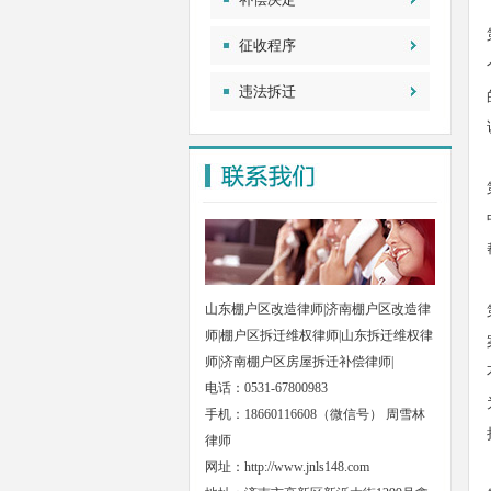
征收程序
违法拆迁
山东棚户区改造律师|济南棚户区改造律
师|棚户区拆迁维权律师|山东拆迁维权律
师|济南棚户区房屋拆迁补偿律师|
电话：0531-67800983
手机：18660116608（微信号） 周雪林
律师
网址：
http://www.jnls148.com