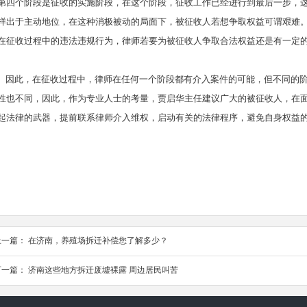
第四个阶段是征收的实施阶段，在这个阶段，征收工作已经进行到最后一步，
样出于主动地位，在这种消极被动的局面下，被征收人若想争取权益可谓艰难
在征收过程中的违法违规行为，律师若要为被征收人争取合法权益还是有
因此，在征收过程中，律师在任何一个阶段都有介入案件的可能，但不同的阶
性也不同，因此，作为专业人士的考量，贾启华主任建议广大的被征收人，在
起法律的武器，提前联系律师介入维权，启动有关的法律程序，避免自身权益
上一篇：
在济南，养殖场拆迁补偿您了解多少？
下一篇：
济南这些地方拆迁废墟裸露 周边居民叫苦