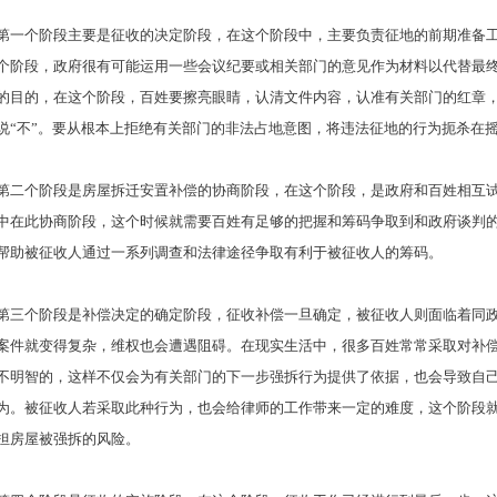
第一个阶段主要是征收的决定阶段，在这个阶段中，主要负责征地的前期准备
个阶段，政府很有可能运用一些会议纪要或相关部门的意见作为材料以代替最
的目的，在这个阶段，百姓要擦亮眼睛，认清文件内容，认准有关部门的红章，
说“不”。要从根本上拒绝有关部门的非法占地意图，将违法征地的行为扼杀在
第二个阶段是房屋拆迁安置补偿的协商阶段，在这个阶段，是政府和百姓相互
中在此协商阶段，这个时候就需要百姓有足够的把握和筹码争取到和政府谈判
帮助被征收人通过一系列调查和法律途径争取有利于被征收人的筹码。
第三个阶段是补偿决定的确定阶段，征收补偿一旦确定，被征收人则面临着同
案件就变得复杂，维权也会遭遇阻碍。在现实生活中，很多百姓常常采取对补
不明智的，这样不仅会为有关部门的下一步强拆行为提供了依据，也会导致自己
为。被征收人若采取此种行为，也会给律师的工作带来一定的难度，这个阶段
担房屋被强拆的风险。