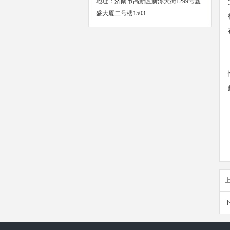
地址：济南市高新区新泺大街1299号鑫
盛大厦二号楼1503