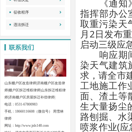
《通知》
指挥部办公
征收程序
取重污染天
违法拆迁
月2日发布重
启动三级应
响应期间
染天气建筑
求，请全市
工地施工作业
山东棚户区改造律师|济南棚户区改造律
师|棚户区拆迁维权律师|山东拆迁维权律
面、渣土等
师|济南棚户区房屋拆迁补偿律师|
生大量扬尘
电话：0531-67800983
手机：18660116608（微信号） 周雪林
路刨掘、水
律师
喷浆作业(应
网址：
http://www.jnls148.com