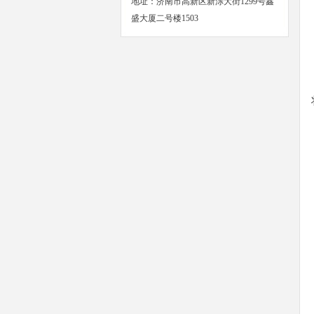
地址：济南市高新区新泺大街1299号鑫
盛大厦二号楼1503