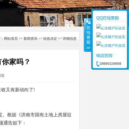
置：
网站首页
>>
新闻资讯
>>
征收决定
>> 详细信息
有你家吗？
18660116608
5次
收又有新动向了!
定。根据《济南市国有土地上房屋征
项通告如下：