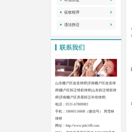
征收程序
违法拆迁
山东棚户区改造律师|济南棚户区改造律
师|棚户区拆迁维权律师|山东拆迁维权律
师|济南棚户区房屋拆迁补偿律师|
电话：0531-67800983
手机：18660116608（微信号） 周雪林
律师
网址：
http://www.jnls148.com