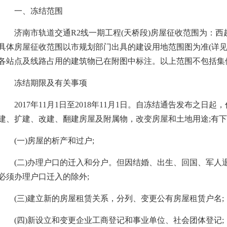
一、冻结范围
济南市轨道交通R2线一期工程(天桥段)房屋征收范围为：西
具体房屋征收范围以市规划部门出具的建设用地范围图为准(详见济规
各站点及线路占用的建筑物已在附图中标注。以上范围不包括集
冻结期限及有关事项
2017年11月1日至2018年11月1日。自冻结通告发布之日
建、扩建、改建、翻建房屋及附属物，改变房屋和土地用途;有
(一)房屋的析产和过户;
(二)办理户口的迁入和分户。但因结婚、出生、回国、军人
必须办理户口迁入的除外;
(三)建立新的房屋租赁关系，分列、变更公有房屋租赁户名;
(四)新设立和变更企业工商登记和事业单位、社会团体登记;