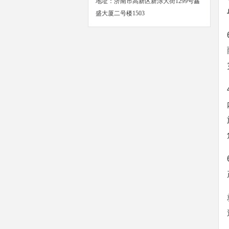
地址：济南市高新区新泺大街1299号鑫
盛大厦二号楼1503