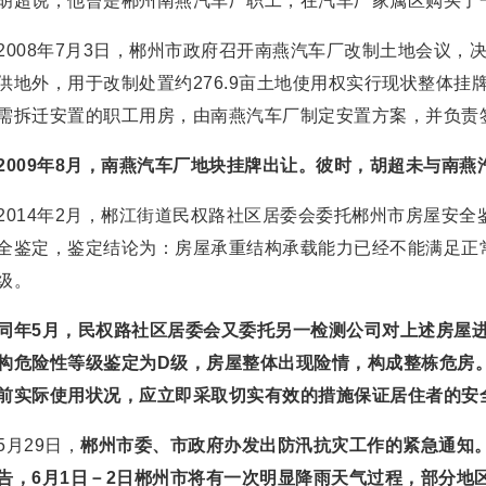
胡超说，他曾是郴州南燕汽车厂职工，在汽车厂家属区购买了
2008年7月3日，郴州市政府召开南燕汽车厂改制土地会议，
供地外，用于改制处置约276.9亩土地使用权实行现状整体
需拆迁安置的职工用房，由南燕汽车厂制定安置方案，并负责
2009年8月，南燕汽车厂地块挂牌出让。彼时，胡超未与南
2014年2月，郴江街道民权路社区居委会委托郴州市房屋安
全鉴定，鉴定结论为：房屋承重结构承载能力已经不能满足正
级。
同年5月，民权路社区居委会又委托另一检测公司对上述房屋
构危险性等级鉴定为D级，房屋整体出现险情，构成整栋危房
前实际使用状况，应立即采取切实有效的措施保证居住者的安
5月29日，
郴州市委、市政府办发出防汛抗灾工作的紧急通知
告，6月1日－2日郴州市将有一次明显降雨天气过程，部分地