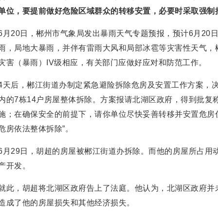
单位，要提前做好危险区域群众的转移安置，必要时采取强制
6月20日，郴州市气象局发出暴雨天气专题预报，预计6月20
雨，局地大暴雨，并伴有雷雨大风和局部冰雹等灾害性天气，郴
灾害（暴雨）IV级相应，有关部门应做好应对和防范工作。
4天后，郴江街道办制定紧急避险拆除危房及安置工作方案，
内的7栋14户房屋整体拆除。方案报请北湖区政府，得到批复
施；在确保安全的前提下，请你单位尽快妥善转移并安置危房
危房依法整体拆除”。
6月29日，胡超的房屋被郴江街道办拆除。而他的房屋所占用
产开发。
就此，胡超将北湖区政府告上了法庭。他认为，北湖区政府并
造成了他的房屋损失和其他经济损失。