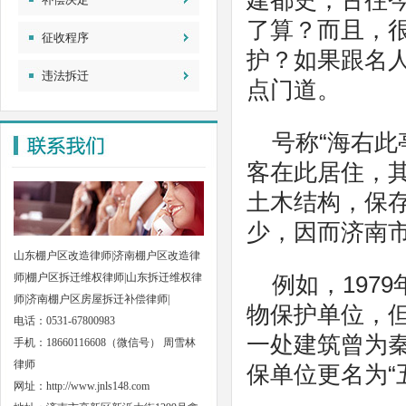
建都史，古往
了算？而且，
征收程序
护？如果跟名
违法拆迁
点门道。
号称“海右
客在此居住，
土木结构，保
少，因而济南
山东棚户区改造律师|济南棚户区改造律
师|棚户区拆迁维权律师|山东拆迁维权律
例如，197
师|济南棚户区房屋拆迁补偿律师|
物保护单位，
电话：0531-67800983
一处建筑曾为秦
手机：18660116608（微信号） 周雪林
律师
保单位更名为“
网址：
http://www.jnls148.com