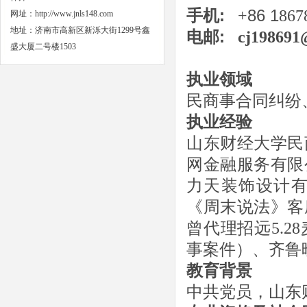
手机
:
+
86 1
867
网址：
http://www.jnls148.com
地址：济南市高新区新泺大街1299号鑫
电邮
:
cj198691
盛大厦二号楼1503
执业领域
民商事合同纠纷
执业经验
山东财经大学民
网金融服务有限
力天装饰设计
《周末说法》客
曾代理招远
5.28
事案件）、齐鲁
教育背景
中共党员，山东